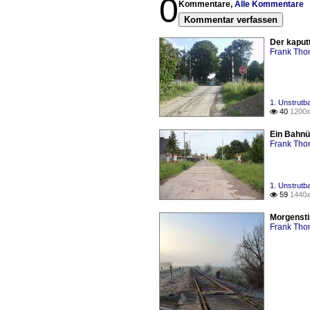
0
Kommentare,
Alle Kommentare
Kommentar verfassen
Der kaput
Frank Th
1. Unstrut
40
1200x

Ein Bahnü
Frank Th
1. Unstrut
59
1440x

Morgensti
Frank Th