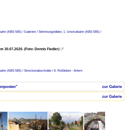
bahn (KBS 585) / Galerien / Stimmungsbilder
,
1. Unstrutbahn (KBS 585) /
m 30.07.2020. (Foto: Dennis Fiedler)

bahn (KBS 585) / Streckenabschnitte / 6. Roßleben - Artern
kenposten"
zur Galerie
zur Galerie