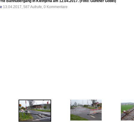
rte Bahnübergang in Kleinjena am 12.04.2017. (Foto: Günther Göbel)
de
13.04.2017, 587 Aufrufe, 0 Kommentare