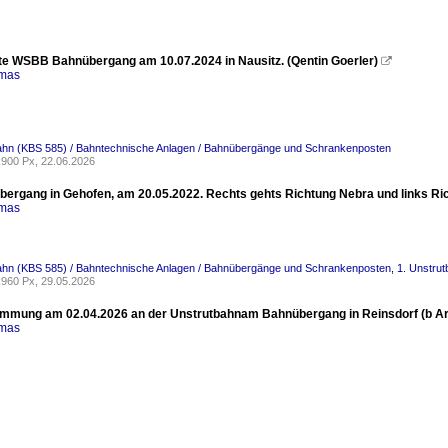
te WSBB Bahnübergang am 10.07.2024 in Nausitz. (Qentin Goerler)

omas
bahn (KBS 585) / Bahntechnische Anlagen / Bahnübergänge und Schrankenposten
900 Px, 22.06.2026
bergang in Gehofen, am 20.05.2022. Rechts gehts Richtung Nebra und links Rich
omas
bahn (KBS 585) / Bahntechnische Anlagen / Bahnübergänge und Schrankenposten
,
1. Unstrut
960 Px, 29.05.2026
mmung am 02.04.2026 an der Unstrutbahnam Bahnübergang in Reinsdorf (b Arter
omas