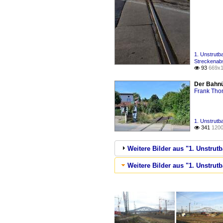
1. Unstrut
Streckenabs
93
669x1

Der Bahnü
Frank Th
1. Unstrut
341
1200

Weitere Bilder aus "1. Unstru
Weitere Bilder aus "1. Unstrutb