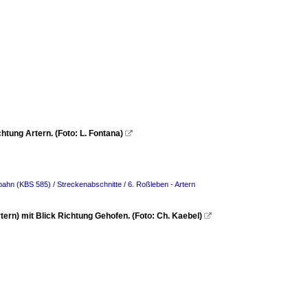
tung Artern. (Foto: L. Fontana)

bahn (KBS 585) / Streckenabschnitte / 6. Roßleben - Artern
n) mit Blick Richtung Gehofen. (Foto: Ch. Kaebel)
