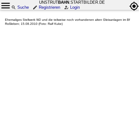
UNSTRUT
BAHN
.STARTBILDER.DE
Suche
Registrieren
Login
Ehemaliges Stellwerk W2 und die teilweise noch vorhandenen alten Gleisanlagen im Bf
Roßleben; 15.08.2010 (Foto: Ralf Kuke)