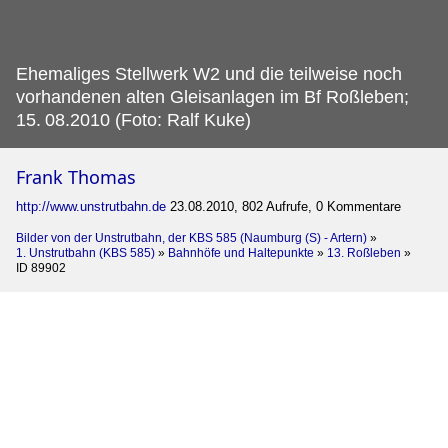
Ehemaliges Stellwerk W2 und die teilweise noch
vorhandenen alten Gleisanlagen im Bf Roßleben;
15.
08.2010 (Foto: Ralf Kuke)
Frank Thomas
http://www.unstrutbahn.de
23.08.2010, 802 Aufrufe, 0 Kommentare
Bilder von der Unstrutbahn, der KBS 585 (Naumburg (S) - Artern)
»
1. Unstrutbahn (KBS 585)
»
Bahnhöfe und Haltepunkte
»
13. Roßleben
»
ID 89902