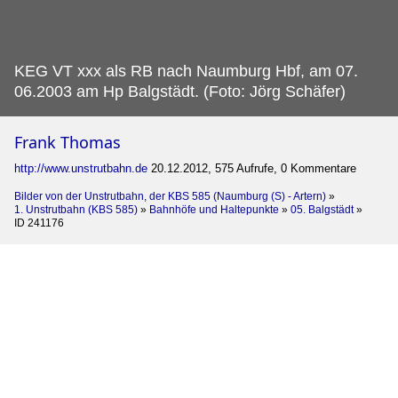
KEG VT xxx als RB nach Naumburg Hbf, am 07.
06.2003 am Hp Balgstädt. (Foto: Jörg Schäfer)
Frank Thomas
http://www.unstrutbahn.de
20.12.2012, 575 Aufrufe, 0 Kommentare
Bilder von der Unstrutbahn, der KBS 585 (Naumburg (S) - Artern)
»
1. Unstrutbahn (KBS 585)
»
Bahnhöfe und Haltepunkte
»
05. Balgstädt
»
ID 241176