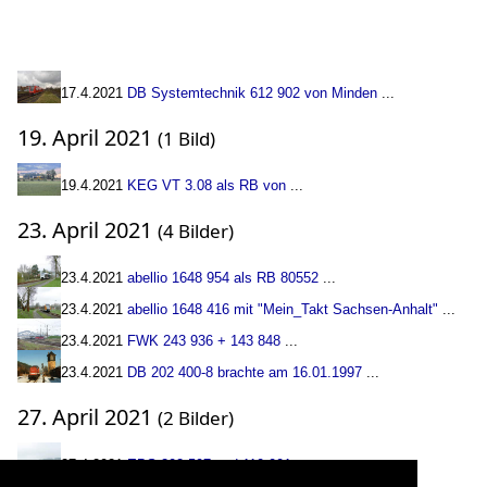
17.4.2021
DB Systemtechnik 612 902 von Minden
...
19. April 2021
(1 Bild)
19.4.2021
KEG VT 3.08 als RB von
...
23. April 2021
(4 Bilder)
23.4.2021
abellio 1648 954 als RB 80552
...
23.4.2021
abellio 1648 416 mit "Mein_Takt Sachsen-Anhalt"
...
23.4.2021
FWK 243 936 + 143 848
...
23.4.2021
DB 202 400-8 brachte am 16.01.1997
...
27. April 2021
(2 Bilder)
27.4.2021
EBS 202 597 und 110 001
...