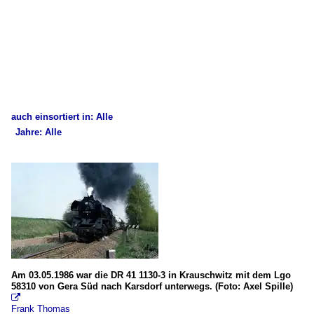
auch einsortiert in: Alle
Jahre: Alle
×
×
Alle Kategorien
Alle Jahre
2. Hochbahn (KBS 551)
1980
Dampfloks
1984
BR 41
2000
Historische Bilder
Am 03.05.1986 war die DR 41 1130-3 in Krauschwitz mit dem Lgo
2009
58310 von Gera Süd nach Karsdorf unterwegs. (Foto: Axel Spille)
Güterzüge

Frank Thomas
2010
Personenzüge