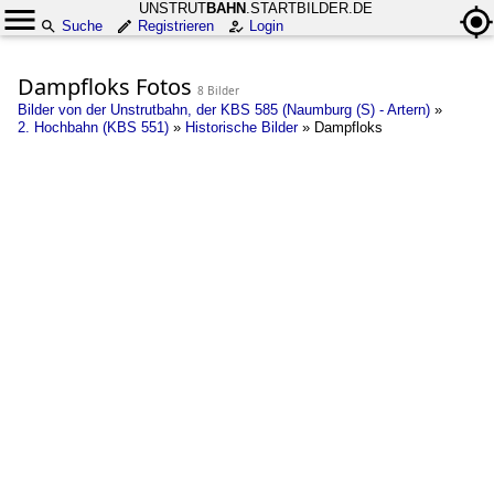
UNSTRUT
BAHN
.STARTBILDER.DE
Suche
Registrieren
Login
Dampfloks Fotos
8 Bilder
Bilder von der Unstrutbahn, der KBS 585 (Naumburg (S) - Artern)
»
2. Hochbahn (KBS 551)
»
Historische Bilder
»
Dampfloks