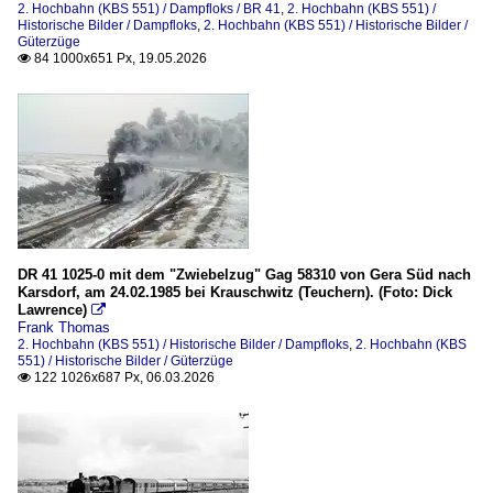
2. Hochbahn (KBS 551) / Dampfloks / BR 41
,
2. Hochbahn (KBS 551) /
Historische Bilder / Dampfloks
,
2. Hochbahn (KBS 551) / Historische Bilder /
2015
Güterzüge
84 1000x651 Px, 19.05.2026

2020
2024
2026
DR 41 1025-0 mit dem "Zwiebelzug" Gag 58310 von Gera Süd nach
Karsdorf, am 24.02.1985 bei Krauschwitz (Teuchern). (Foto: Dick
Lawrence)

Frank Thomas
2. Hochbahn (KBS 551) / Historische Bilder / Dampfloks
,
2. Hochbahn (KBS
551) / Historische Bilder / Güterzüge
122 1026x687 Px, 06.03.2026
