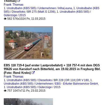
Thomas)

Frank Thomas
1. Unstrutbahn (KBS 585) / Unternehmen / InfraLeuna
,
1. Unstrutbahn (KBS
585) / Dieselloks / BR 275 (MaK G 1206)
,
1. Unstrutbahn (KBS 585) /
Güterzüge / 2015
582 576x1024 Px, 11.03.2015

EBS 118 719-4 (auf erster Lastprobefahrt) + 118 757-4 mit dem DGS
95626 von Karsdorf nach Bitterfeld, am 19.02.2015 in Freyburg Bbf.
(Foto: René Krebs)

Frank Thomas
1. Unstrutbahn (KBS 585) / Dieselloks / BR 228 | DR 118 | DR V 180
,
1.
Unstrutbahn (KBS 585) / Unternehmen / EBS - Erfurter Bahnservice GmbH
,
1. Unstrutbahn (KBS 585) / Güterzüge / 2015
757 1047x711 Px, 23.02.2015
