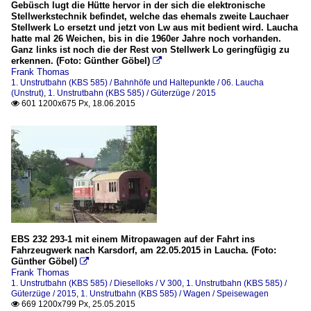
Gebüsch lugt die Hütte hervor in der sich die elektronische
Stellwerkstechnik befindet, welche das ehemals zweite Lauchaer
Stellwerk Lo ersetzt und jetzt von Lw aus mit bedient wird. Laucha
hatte mal 26 Weichen, bis in die 1960er Jahre noch vorhanden.
Ganz links ist noch die der Rest von Stellwerk Lo geringfügig zu
erkennen. (Foto: Günther Göbel)

Frank Thomas
1. Unstrutbahn (KBS 585) / Bahnhöfe und Haltepunkte / 06. Laucha
(Unstrut)
,
1. Unstrutbahn (KBS 585) / Güterzüge / 2015
601 1200x675 Px, 18.06.2015

EBS 232 293-1 mit einem Mitropawagen auf der Fahrt ins
Fahrzeugwerk nach Karsdorf, am 22.05.2015 in Laucha. (Foto:
Günther Göbel)

Frank Thomas
1. Unstrutbahn (KBS 585) / Dieselloks / V 300
,
1. Unstrutbahn (KBS 585) /
Güterzüge / 2015
,
1. Unstrutbahn (KBS 585) / Wagen / Speisewagen
669 1200x799 Px, 25.05.2015
