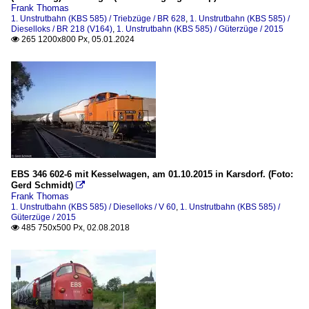
Frank Thomas
BR 228 | DR 118 | DR V 180
1. Unstrutbahn (KBS 585) / Triebzüge / BR 628
,
1. Unstrutbahn (KBS 585) /
Dieselloks / BR 218 (V164)
,
1. Unstrutbahn (KBS 585) / Güterzüge / 2015
BR 275 (MaK G 1206)
265 1200x800 Px, 05.01.2024

V 300
V 60
Triebzüge
BR 628
Unternehmen
EBS 346 602-6 mit Kesselwagen, am 01.10.2015 in Karsdorf. (Foto:
Gerd Schmidt)

EBS - Erfurter Bahnservice GmbH
Frank Thomas
1. Unstrutbahn (KBS 585) / Dieselloks / V 60
InfraLeuna
,
1. Unstrutbahn (KBS 585) /
Güterzüge / 2015
485 750x500 Px, 02.08.2018

Wagen
Speisewagen