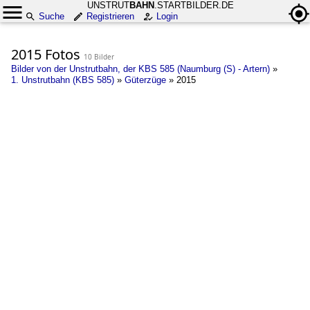
UNSTRUT
BAHN
.STARTBILDER.DE
Suche
Registrieren
Login
2015 Fotos
10 Bilder
Bilder von der Unstrutbahn, der KBS 585 (Naumburg (S) - Artern)
»
1. Unstrutbahn (KBS 585)
»
Güterzüge
»
2015