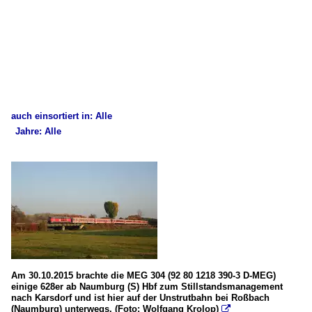
auch einsortiert in: Alle
Jahre: Alle
×
×
Alle Kategorien
Alle Jahre
1. Unstrutbahn (KBS 585)
2010
Bahnhöfe und Haltepunkte
2015
06. Laucha (Unstrut)
2020
Dieselloks
2024
Am 30.10.2015 brachte die MEG 304 (92 80 1218 390-3 D-MEG)
einige 628er ab Naumburg (S) Hbf zum Stillstandsmanagement
BR 218 (V164)
nach Karsdorf und ist hier auf der Unstrutbahn bei Roßbach
(Naumburg) unterwegs. (Foto: Wolfgang Krolop)

BR 227 (NOHAB, V170)