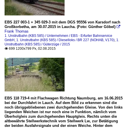
EBS 227 003-1 + 345 029-3 mit dem DGS 95556 von Karsdorf nach
Großkorbetha, am 30.07.2015 in Laucha. (Foto: Günther Göbel)

Frank Thomas
1. Unstrutbahn (KBS 585) / Unternehmen / EBS - Erfurter Bahnservice
GmbH
,
1. Unstrutbahn (KBS 585) / Dieselloks / BR 227 (NOHAB, V170)
,
1.
Unstrutbahn (KBS 585) / Güterzüge / 2015
699 1200x799 Px, 02.08.2015

EBS 118 719-4 mit Flachwagen Richtung Naumburg, am 16.06.2015
bei der Durchfahrt in Lauch. Auf dem Bild zu erkennen sind die
noch übriggebliebenen zwei durchgehenden Gleise. Von den links
liegenden Weichen ist nur noch eine in Funktion, nämlich vom
Überholgleis zum durchgehenden Hauptgleis. Rechts unten die
altbewährte Stellwerkstechnik vom Stellwerk Lw, zur Betätigung
der beiden Ausfahrsignale und der einen Weiche. Hinter dem