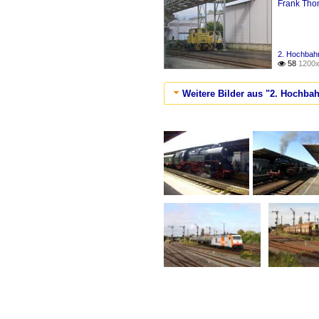
Frank Th
2. Hochbahn
58
1200x

Weitere Bilder aus "2. Hochbah