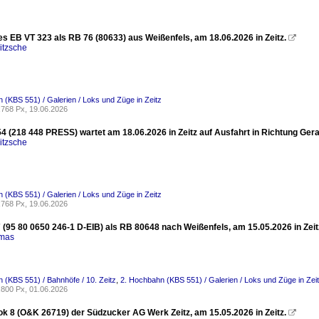
es EB VT 323 als RB 76 (80633) aus Weißenfels, am 18.06.2026 in Zeitz.

itzsche
 (KBS 551) / Galerien / Loks und Züge in Zeitz
768 Px, 19.06.2026
4 (218 448 PRESS) wartet am 18.06.2026 in Zeitz auf Ausfahrt in Richtung Gera
itzsche
 (KBS 551) / Galerien / Loks und Züge in Zeitz
768 Px, 19.06.2026
 (95 80 0650 246-1 D-EIB) als RB 80648 nach Weißenfels, am 15.05.2026 in Zeit
omas
 (KBS 551) / Bahnhöfe / 10. Zeitz
,
2. Hochbahn (KBS 551) / Galerien / Loks und Züge in Zei
800 Px, 01.06.2026
ok 8 (O&K 26719) der Südzucker AG Werk Zeitz, am 15.05.2026 in Zeitz.
