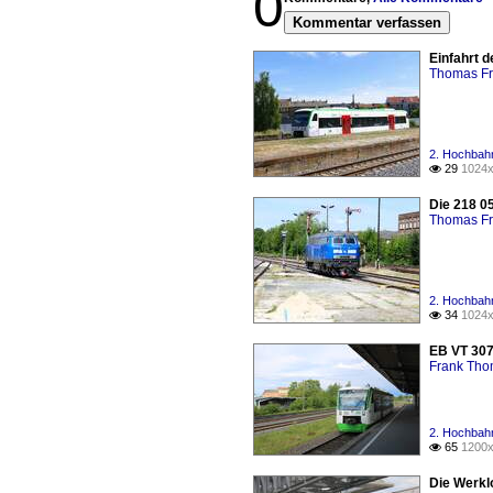
0
Kommentar verfassen
Einfahrt d
Thomas Fr
2. Hochbahn
29
1024x

Die 218 05
Thomas Fr
2. Hochbahn
34
1024x

EB VT 307
Frank Th
2. Hochbahn
65
1200x

Die Werkl