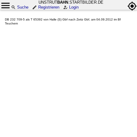
UNSTRUT
BAHN
.STARTBILDER.DE
Suche
Registrieren
Login
DB 232 709-5 als T 65392 von Halle (S) Gbf nach Zeitz Gbf, am 04.09.2012 im Bf
Teuchern