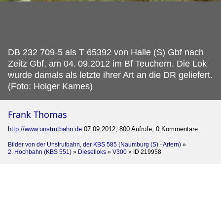
DB 232 709-5 als T 65392 von Halle (S) Gbf nach
Zeitz Gbf, am 04.
09.2012 im Bf Teuchern. Die Lok
wurde damals als letzte ihrer Art an die DR geliefert.
(Foto: Holger Kames)
Frank Thomas
http://www.unstrutbahn.de
07.09.2012, 800 Aufrufe, 0 Kommentare
Bilder von der Unstrutbahn, der KBS 585 (Naumburg (S) - Artern)
»
2. Hochbahn (KBS 551)
»
Dieselloks
»
V300
»
ID 219958