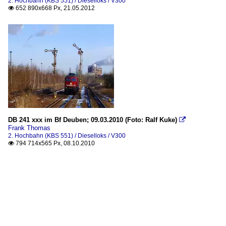
2. Hochbahn (KBS 551) / Dieselloks / V300
652 890x668 Px, 21.05.2012

DB 241 xxx im Bf Deuben; 09.03.2010 (Foto: Ralf Kuke)

Frank Thomas
2. Hochbahn (KBS 551) / Dieselloks / V300
794 714x565 Px, 08.10.2010
