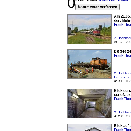
0
Kommentare,
Alle Kommentare
Kommentar verfassen
Am 21.05.
durchfährt
Frank Th
2. Hochbahn
169
1200

DR 346 24
Frank Th
2. Hochbahn
Historische
300
1053

Blick dur
sprießt es
Frank Th
2. Hochbahn
286
1200

Blick auf 
Frank Th