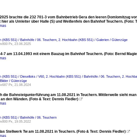
2025 brachte die 232 701-3 vom Bahnbetrieb Gera den leeren Domlomitzug vo
 hier als Umleiter über Halle (S) und Weißenfels den Bahnhof Teuchern. (Foto: 
omas
 (KBS 551) / Bahnhöfe / 06. Teuchern
,
2. Hochbahn (KBS 551) / Galerien / Güterzüge
x800 Px, 23.06.2025
4-7 am 13.04.1993 mit einem Bauzug im Bahnhof Teuchern. (Foto: Bernd Magie
omas
 (KBS 551) / Dieselloks / V60
,
2. Hochbahn (KBS 551) / Bahnhöfe / 06. Teuchern
,
2. Hochbah
 Bilder / Güterzüge
x687 Px, 21.08.2024
ch die Bahnsteigunterführung am 11.08.2021 in Teuchern. Mittlerweile sieht man
 an den Wänden. (Foto & Text: Dennis Fiedler)

omas
 (KBS 551) / Bahnhöfe / 06. Teuchern
x800 Px, 19.05.2022
das Stellwerk Tw am 11.08.2021 in Teuchern. (Foto & Text: Dennis Fiedler)

omas