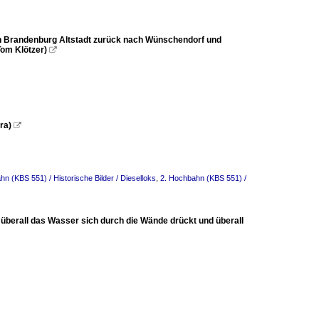
n Brandenburg Altstadt zurück nach Wünschendorf und
Tom Klötzer)

ra)

n (KBS 551) / Historische Bilder / Dieselloks
,
2. Hochbahn (KBS 551) /
 überall das Wasser sich durch die Wände drückt und überall