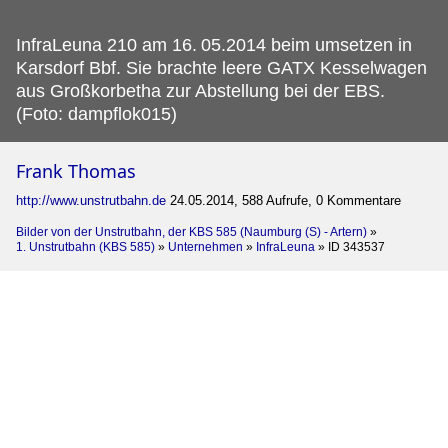
InfraLeuna 210 am 16.
05.2014 beim umsetzen in
Karsdorf Bbf. Sie brachte leere GATX Kesselwagen
aus Großkorbetha zur Abstellung bei der EBS.
(Foto: dampflok015)
Frank Thomas
http://www.unstrutbahn.de
24.05.2014, 588 Aufrufe, 0 Kommentare
Bilder von der Unstrutbahn, der KBS 585 (Naumburg (S) - Artern)
»
1. Unstrutbahn (KBS 585)
»
Unternehmen
»
InfraLeuna
»
ID 343537