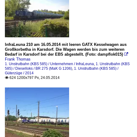
InfraLeuna 210 am 16.05.2014 mit leeren GATX Kesselwagen aus
Großkorbetha in Karsdorf. Die Wagen werden bis zum weiteren
Bedarf in Karsdorf bei der EBS abgestellt. (Foto: dampflok015)

Frank Thomas
1. Unstrutbahn (KBS 585) / Unternehmen / InfraLeuna
,
1. Unstrutbahn (KBS
585) / Dieselloks / BR 275 (MaK G 1206)
,
1. Unstrutbahn (KBS 585) /
Güterzüge / 2014
624 1200x797 Px, 24.05.2014
