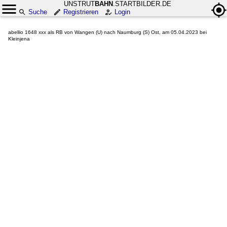
UNSTRUT
BAHN
.STARTBILDER.DE
Suche
Registrieren
Login
abellio 1648 xxx als RB von Wangen (U) nach Naumburg (S) Ost, am 05.04.2023 bei
Kleinjena