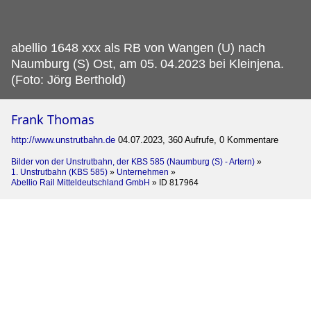
abellio 1648 xxx als RB von Wangen (U) nach
Naumburg (S) Ost, am 05.
04.2023 bei Kleinjena.
(Foto: Jörg Berthold)
Frank Thomas
http://www.unstrutbahn.de
04.07.2023, 360 Aufrufe, 0 Kommentare
Bilder von der Unstrutbahn, der KBS 585 (Naumburg (S) - Artern)
»
1. Unstrutbahn (KBS 585)
»
Unternehmen
»
Abellio Rail Mitteldeutschland GmbH
»
ID 817964