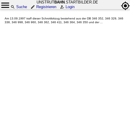
UNSTRUT
BAHN
.STARTBILDER.DE
Suche
Registrieren
Login
Am 13.09.1997 traff dieser Schrottlokzug bestehend aus der DB 346 352, 346 329, 346
338, 346 998, 346 960, 346 362, 346 411, 346 364, 346 350 und der ...