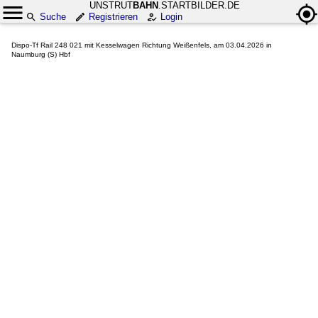
UNSTRUT
BAHN
.STARTBILDER.DE
Suche
Registrieren
Login
Dispo-Tf Rail 248 021 mit Kesselwagen Richtung Weißenfels, am 03.04.2026 in
Naumburg (S) Hbf