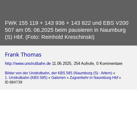
FWK 155 119 + 143 936 + 143 822 und EBS V200
507 am 05.
06.2025 beim pausieren in Naumburg
(S) Hbf. (Foto: Reinhold Kreschinski)
Frank Thomas
http://www.unstrutbahn.de
11.06.2025, 254 Aufrufe, 0 Kommentare
Bilder von der Unstrutbahn, der KBS 585 (Naumburg (S) - Artern)
»
1. Unstrutbahn (KBS 585)
»
Galerien
»
Zugverkehr in Naumburg Hbf
»
ID 884739