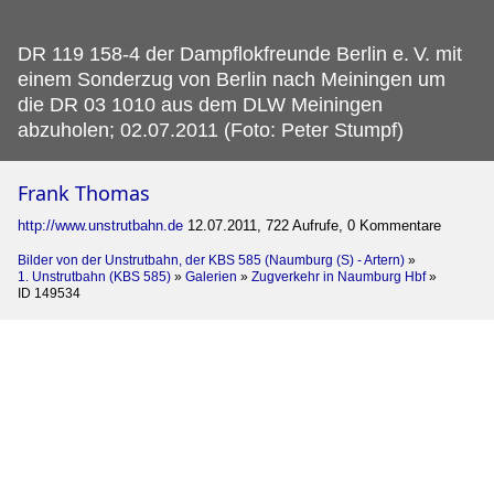
DR 119 158-4 der Dampflokfreunde Berlin e.
V. mit
einem Sonderzug von Berlin nach Meiningen um
die DR 03 1010 aus dem DLW Meiningen
abzuholen; 02.07.2011 (Foto: Peter Stumpf)
Frank Thomas
http://www.unstrutbahn.de
12.07.2011, 722 Aufrufe, 0 Kommentare
Bilder von der Unstrutbahn, der KBS 585 (Naumburg (S) - Artern)
»
1. Unstrutbahn (KBS 585)
»
Galerien
»
Zugverkehr in Naumburg Hbf
»
ID 149534