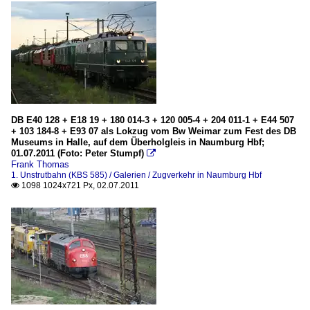
DB E40 128 + E18 19 + 180 014-3 + 120 005-4 + 204 011-1 + E44 507
+ 103 184-8 + E93 07 als Lokzug vom Bw Weimar zum Fest des DB
Museums in Halle, auf dem Überholgleis in Naumburg Hbf;
01.07.2011 (Foto: Peter Stumpf)

Frank Thomas
1. Unstrutbahn (KBS 585) / Galerien / Zugverkehr in Naumburg Hbf
1098 1024x721 Px, 02.07.2011
