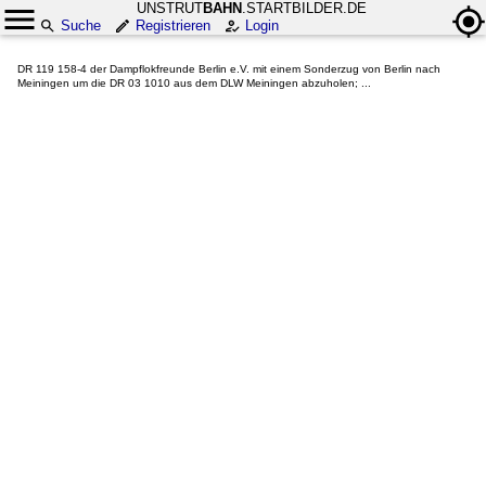
UNSTRUT
BAHN
.STARTBILDER.DE
Suche
Registrieren
Login
DR 119 158-4 der Dampflokfreunde Berlin e.V. mit einem Sonderzug von Berlin nach
Meiningen um die DR 03 1010 aus dem DLW Meiningen abzuholen; ...