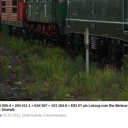
0 005-4 + 204 011-1 + E44 507 + 103 184-8 + E93 07 als Lokzug vom Bw Weimar
r Stumpf)
de
02.07.2011, 1096 Aufrufe, 0 Kommentare