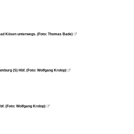
Bad Kösen unterwegs. (Foto: Thomas Bade)

mburg (S) Hbf. (Foto: Wolfgang Krolop)

f. (Foto: Wolfgang Krolop)
