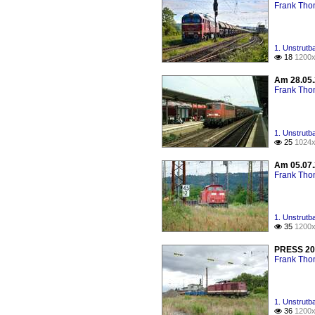
Frank Th
1. Unstrutb
18
1200x

Am 28.05.
Frank Th
1. Unstrutb
25
1024x

Am 05.07.
Frank Th
1. Unstrutb
35
1200x

PRESS 204
Frank Th
1. Unstrutb
36
1200x
