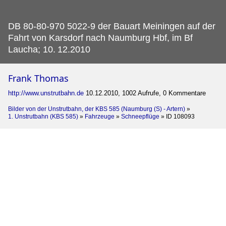
DB 80-80-970 5022-9 der Bauart Meiningen auf der
Fahrt von Karsdorf nach Naumburg Hbf, im Bf
Laucha; 10.
12.2010
Frank Thomas
http://www.unstrutbahn.de
10.12.2010, 1002 Aufrufe, 0 Kommentare
Bilder von der Unstrutbahn, der KBS 585 (Naumburg (S) - Artern)
»
1. Unstrutbahn (KBS 585)
»
Fahrzeuge
»
Schneepflüge
»
ID 108093