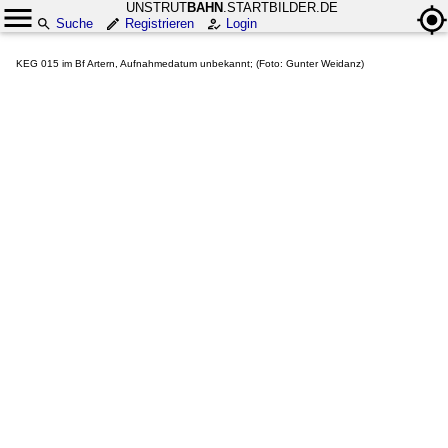
UNSTRUT
BAHN
.STARTBILDER.DE
Suche
Registrieren
Login
KEG 015 im Bf Artern, Aufnahmedatum unbekannt; (Foto: Gunter Weidanz)