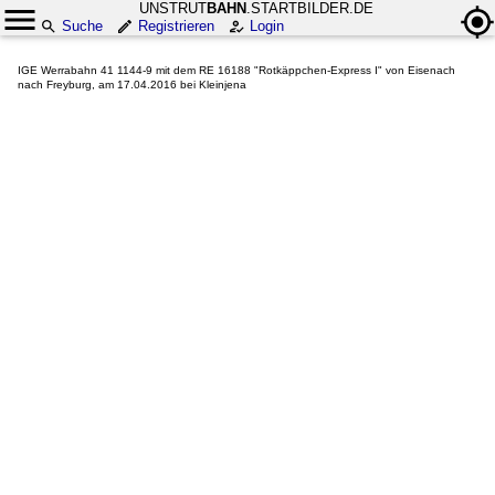
UNSTRUT
BAHN
.STARTBILDER.DE
Suche
Registrieren
Login
IGE Werrabahn 41 1144-9 mit dem RE 16188 "Rotkäppchen-Express I" von Eisenach
nach Freyburg, am 17.04.2016 bei Kleinjena