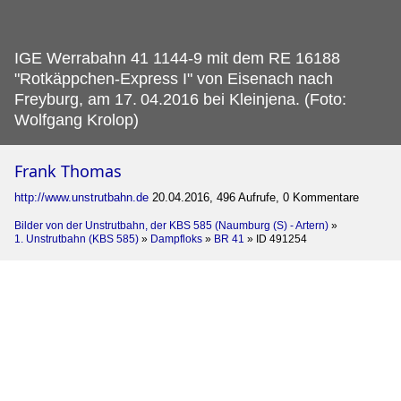
IGE Werrabahn 41 1144-9 mit dem RE 16188
"Rotkäppchen-Express I" von Eisenach nach
Freyburg, am 17.
04.2016 bei Kleinjena. (Foto:
Wolfgang Krolop)
Frank Thomas
http://www.unstrutbahn.de
20.04.2016, 496 Aufrufe, 0 Kommentare
Bilder von der Unstrutbahn, der KBS 585 (Naumburg (S) - Artern)
»
1. Unstrutbahn (KBS 585)
»
Dampfloks
»
BR 41
»
ID 491254