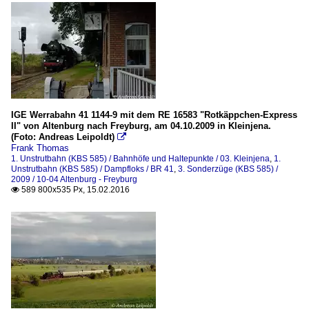
IGE Werrabahn 41 1144-9 mit dem RE 16583 "Rotkäppchen-Express
II" von Altenburg nach Freyburg, am 04.10.2009 in Kleinjena.
(Foto: Andreas Leipoldt)

Frank Thomas
1. Unstrutbahn (KBS 585) / Bahnhöfe und Haltepunkte / 03. Kleinjena
,
1.
Unstrutbahn (KBS 585) / Dampfloks / BR 41
,
3. Sonderzüge (KBS 585) /
2009 / 10-04 Altenburg - Freyburg
589 800x535 Px, 15.02.2016
