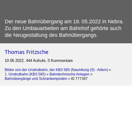
Der neue Bahnübergang am 18.
05.2022 in Nebra.
Zu den Umbauarbeiten am Bahnhof gehörte auch
die Neugestaltung des Bahnübergangs.
Thomas Fritzsche
10.06.2022, 444 Aufrufe, 0 Kommentare
Bilder von der Unstrutbahn, der KBS 585 (Naumburg (S) - Artern)
»
1. Unstrutbahn (KBS 585)
»
Bahntechnische Anlagen
»
Bahnübergänge und Schrankenposten
»
ID 777397