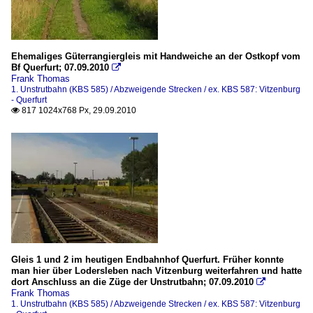
Ehemaliges Güterrangiergleis mit Handweiche an der Ostkopf vom
Bf Querfurt; 07.09.2010

Frank Thomas
1. Unstrutbahn (KBS 585) / Abzweigende Strecken / ex. KBS 587: Vitzenburg
- Querfurt
817 1024x768 Px, 29.09.2010

Gleis 1 und 2 im heutigen Endbahnhof Querfurt. Früher konnte
man hier über Lodersleben nach Vitzenburg weiterfahren und hatte
dort Anschluss an die Züge der Unstrutbahn; 07.09.2010

Frank Thomas
1. Unstrutbahn (KBS 585) / Abzweigende Strecken / ex. KBS 587: Vitzenburg