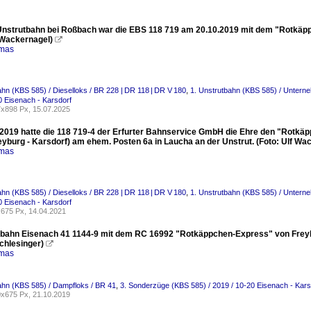
Unstrutbahn bei Roßbach war die EBS 118 719 am 20.10.2019 mit dem "Rotkäpp
f Wackernagel)

omas
ahn (KBS 585) / Dieselloks / BR 228 | DR 118 | DR V 180
,
1. Unstrutbahn (KBS 585) / Untern
0 Eisenach - Karsdorf
x898 Px, 15.07.2025
2019 hatte die 118 719-4 der Erfurter Bahnservice GmbH die Ehre den "Rotkäpp
eyburg - Karsdorf) am ehem. Posten 6a in Laucha an der Unstrut. (Foto: Ulf Wa
omas
ahn (KBS 585) / Dieselloks / BR 228 | DR 118 | DR V 180
,
1. Unstrutbahn (KBS 585) / Untern
0 Eisenach - Karsdorf
675 Px, 14.04.2021
bahn Eisenach 41 1144-9 mit dem RC 16992 "Rotkäppchen-Express" von Freybur
chlesinger)

omas
ahn (KBS 585) / Dampfloks / BR 41
,
3. Sonderzüge (KBS 585) / 2019 / 10-20 Eisenach - Kars
x675 Px, 21.10.2019