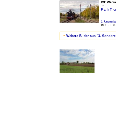
IGE Werra

Frank Th
1. Unstrutb
410
1200

Weitere Bilder aus "3. Sonderz