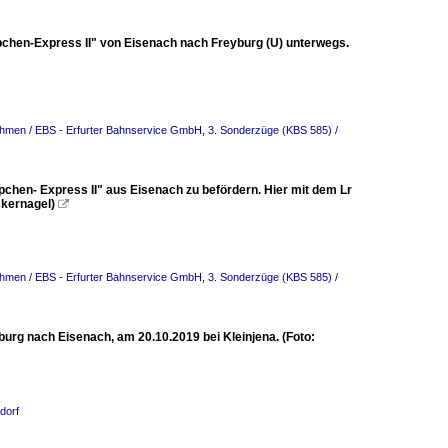
chen-Express II" von Eisenach nach Freyburg (U) unterwegs.
ehmen / EBS - Erfurter Bahnservice GmbH
,
3. Sonderzüge (KBS 585) /
chen- Express II" aus Eisenach zu befördern. Hier mit dem Lr
ckernagel)

ehmen / EBS - Erfurter Bahnservice GmbH
,
3. Sonderzüge (KBS 585) /
g nach Eisenach, am 20.10.2019 bei Kleinjena. (Foto:
dorf