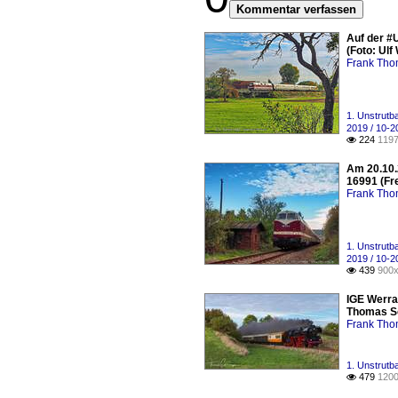
Kommentar verfassen
Auf der #
(Foto: Ul
Frank Th
1. Unstrutb
2019 / 10-2
224
1197

Am 20.10.
16991 (Fr
Frank Th
1. Unstrutb
2019 / 10-2
439
900x

IGE Werra
Thomas S
Frank Th
1. Unstrutb
479
1200
