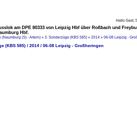
Hallo Gast, 
sslok am DPE 80333 von Leipzig Hbf über Roßbach und Freyburg
Naumburg Hbf.
 (Naumburg (S) - Artern)
»
3. Sonderzüge (KBS 585)
»
2014
»
06-08 Leipzig - Gr
e (KBS 585) / 2014 / 06-08 Leipzig - Großheringen