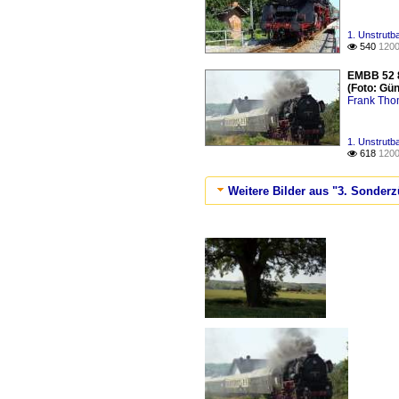
1. Unstrutb
540
1200

EMBB 52 8
(Foto: Gü
Frank Th
1. Unstrutb
618
1200

Weitere Bilder aus "3. Sonderz