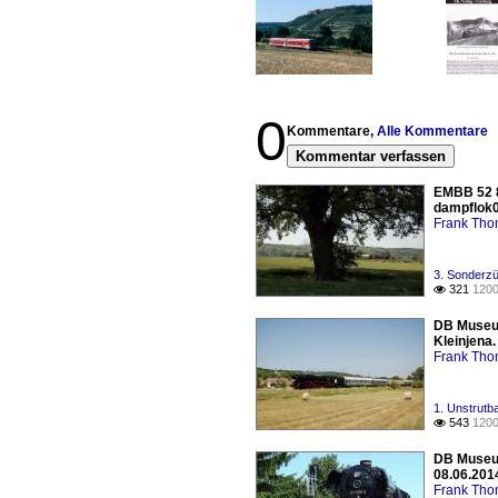
0
Kommentare,
Alle Kommentare
Kommentar verfassen
EMBB 52 8
dampflok
Frank Th
3. Sonderzü
321
1200

DB Museum
Kleinjena.
Frank Th
1. Unstrutb
543
1200

DB Museum
08.06.201
Frank Th