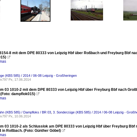
154-8 mit dem DPE 80333 von Leipzig Hbf über Roßbach und Freyburg Bbf nac
015)

omas
ge (KBS 585) / 2014 / 06-08 Leipzig - Großheringen
x797 Px, 17.06.2014
 03 1010-2 mit dem DPE 80333 von Leipzig Hbf über Freyburg Bbf nach Großhe
 (Foto: dampflok015)

omas
ahn (KBS 585) / Dampfloks / BR 03
,
3. Sonderzüge (KBS 585) / 2014 / 06-08 Leipzig - Großh
x797 Px, 10.06.2014
 03 1010-2 als Schlusslok am DPE 80333 von Leipzig Hbf über Freyburg Bbf 
4 in Roßbach. (Foto: Günther Göbel)

omas