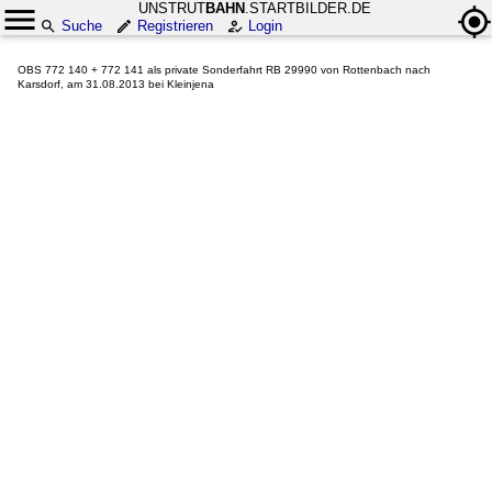
UNSTRUT
BAHN
.STARTBILDER.DE
Suche
Registrieren
Login
OBS 772 140 + 772 141 als private Sonderfahrt RB 29990 von Rottenbach nach
Karsdorf, am 31.08.2013 bei Kleinjena