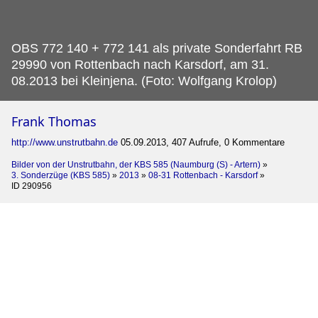
OBS 772 140 + 772 141 als private Sonderfahrt RB
29990 von Rottenbach nach Karsdorf, am 31.
08.2013 bei Kleinjena. (Foto: Wolfgang Krolop)
Frank Thomas
http://www.unstrutbahn.de
05.09.2013, 407 Aufrufe, 0 Kommentare
Bilder von der Unstrutbahn, der KBS 585 (Naumburg (S) - Artern)
»
3. Sonderzüge (KBS 585)
»
2013
»
08-31 Rottenbach - Karsdorf
»
ID 290956