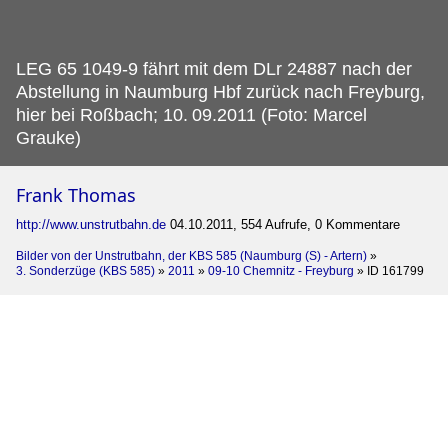
LEG 65 1049-9 fährt mit dem DLr 24887 nach der
Abstellung in Naumburg Hbf zurück nach Freyburg,
hier bei Roßbach; 10.
09.2011 (Foto: Marcel
Grauke)
Frank Thomas
http://www.unstrutbahn.de
04.10.2011, 554 Aufrufe, 0 Kommentare
Bilder von der Unstrutbahn, der KBS 585 (Naumburg (S) - Artern)
»
3. Sonderzüge (KBS 585)
»
2011
»
09-10 Chemnitz - Freyburg
»
ID 161799