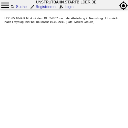
UNSTRUT
BAHN
.STARTBILDER.DE
Suche
Registrieren
Login
LEG 65 1049-9 fährt mit dem DLr 24887 nach der Abstellung in Naumburg Hbf zurück
nach Freyburg, hier bei Roßbach; 10.09.2011 (Foto: Marcel Grauke)