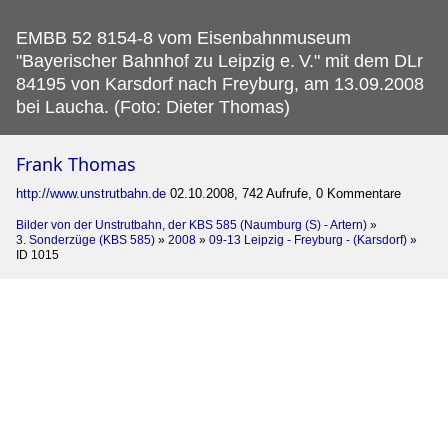
EMBB 52 8154-8 vom Eisenbahnmuseum
"Bayerischer Bahnhof zu Leipzig e.
V." mit dem DLr
84195 von Karsdorf nach Freyburg, am 13.09.2008
bei Laucha. (Foto: Dieter Thomas)
Frank Thomas
http://www.unstrutbahn.de
02.10.2008, 742 Aufrufe, 0 Kommentare
Bilder von der Unstrutbahn, der KBS 585 (Naumburg (S) - Artern)
»
3. Sonderzüge (KBS 585)
»
2008
»
09-13 Leipzig - Freyburg - (Karsdorf)
»
ID 1015