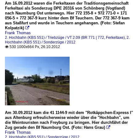
Am 16.09.2012 waren die Ferkeltaxen der Traditionsgemeinschaft
Ferkeltaxi als Sonderzug DPE 20316 von Schönberg (Vogtland)
nach Naumburg Ost unterwegs. Hier 772 155-8 + 972 771-0 + 171
056-5 + 772 367-9 kurz hinter dem Bf Teuchern. Der 772 367-9 kam
aus Staßfurt und wurde in Teuchern angehangen. (Foto: Stefan
Kolpatzik)

Frank Thomas
2. Hochbahn (KBS 551) / Triebzüge / VT 2.09 (BR 771 | 772, Ferkeltaxe)
,
2.
Hochbahn (KBS 551) / Sonderzüge / 2012
530 1000x664 Px, 26.10.2012

Am 30.09.2012 kam die 41 1144-9 mit dem "Rotkäppchen-Express I"
aus Altenburg erfreulicherweise wieder über die "Hochbahn", um
die Weintouristen nach Freyburg zu bringen. Hier durchfährt der
Zug gerade den Bf Naumburg Ost. (Foto: Hans Grau)

Frank Thomas
2. Hochbahn (KBS 551) / Sonderzüge / 2012