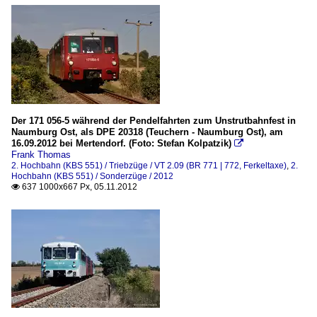
Der 171 056-5 während der Pendelfahrten zum Unstrutbahnfest in
Naumburg Ost, als DPE 20318 (Teuchern - Naumburg Ost), am
16.09.2012 bei Mertendorf. (Foto: Stefan Kolpatzik)

Frank Thomas
2. Hochbahn (KBS 551) / Triebzüge / VT 2.09 (BR 771 | 772, Ferkeltaxe)
,
2.
Hochbahn (KBS 551) / Sonderzüge / 2012
637 1000x667 Px, 05.11.2012
