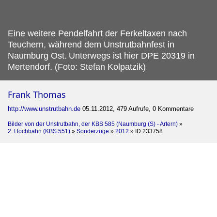
Eine weitere Pendelfahrt der Ferkeltaxen nach
Teuchern, während dem Unstrutbahnfest in
Naumburg Ost.
Unterwegs ist hier DPE 20319 in
Mertendorf. (Foto: Stefan Kolpatzik)
Frank Thomas
http://www.unstrutbahn.de
05.11.2012, 479 Aufrufe, 0 Kommentare
Bilder von der Unstrutbahn, der KBS 585 (Naumburg (S) - Artern)
»
2. Hochbahn (KBS 551)
»
Sonderzüge
»
2012
»
ID 233758