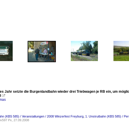
es Jahr setzte die Burgenlandbahn wieder drei Triebwagen je RB ein, um mögli
8

omas
ahn (KBS 585) / Veranstaltungen / 2008 Winzerfest Freyburg
,
1. Unstrutbahn (KBS 585) / Pe
x597 Px, 27.09.2008