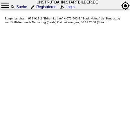
UNSTRUT
BAHN
.STARTBILDER.DE
Suche
Registrieren
Login
Burgenlandbahn 672 917-2 "Erben Luther" + 672 903-2 "Stadt Nebra" als Sonderzug
von Roßleben nach Naumburg (Saale) Ost bei Wangen; 30.11.2008 (Foto: ...