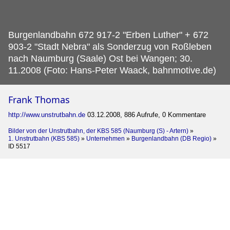
Burgenlandbahn 672 917-2 "Erben Luther" + 672
903-2 "Stadt Nebra" als Sonderzug von Roßleben
nach Naumburg (Saale) Ost bei Wangen; 30.
11.2008 (Foto: Hans-Peter Waack, bahnmotive.de)
Frank Thomas
http://www.unstrutbahn.de
03.12.2008, 886 Aufrufe, 0 Kommentare
Bilder von der Unstrutbahn, der KBS 585 (Naumburg (S) - Artern)
»
1. Unstrutbahn (KBS 585)
»
Unternehmen
»
Burgenlandbahn (DB Regio)
»
ID 5517