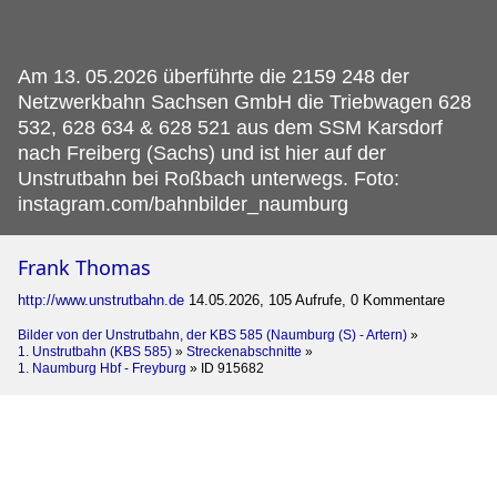
Am 13.
05.2026 überführte die 2159 248 der
Netzwerkbahn Sachsen GmbH die Triebwagen 628
532, 628 634 & 628 521 aus dem SSM Karsdorf
nach Freiberg (Sachs) und ist hier auf der
Unstrutbahn bei Roßbach unterwegs. Foto:
instagram.com/bahnbilder_naumburg
Frank Thomas
http://www.unstrutbahn.de
14.05.2026, 105 Aufrufe, 0 Kommentare
Bilder von der Unstrutbahn, der KBS 585 (Naumburg (S) - Artern)
»
1. Unstrutbahn (KBS 585)
»
Streckenabschnitte
»
1. Naumburg Hbf - Freyburg
»
ID 915682