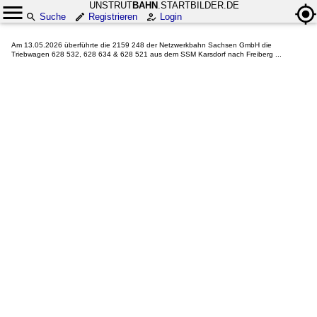
UNSTRUT
BAHN
.STARTBILDER.DE
Suche
Registrieren
Login
Am 13.05.2026 überführte die 2159 248 der Netzwerkbahn Sachsen GmbH die
Triebwagen 628 532, 628 634 & 628 521 aus dem SSM Karsdorf nach Freiberg ...