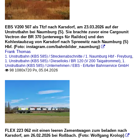
EBS V200 507 als Tfzf nach Karsdorf, am 23.03.2026 auf der
Unstrutbahn bei Naumburg (S). Sie brachte zuvor eine Cargounit
Vectron der BR 370 (unterwegs für Raildox) und den
Kohlestaubzug von Karsdorf nach Spreewitz nach Naumburg (S)
Hbf. (Foto: instagram.com/bahnbilder_naumburg)

Frank Thomas
1. Unstrutbahn (KBS 585) / Streckenabschnitte / 1. Naumburg Hbf - Freyburg
,
1. Unstrutbahn (KBS 585) / Dieselloks / BR 120 (V 200 Taigatrommel)
,
1.
Unstrutbahn (KBS 585) / Unternehmen / EBS - Erfurter Bahnservice GmbH
98 1080x720 Px, 05.04.2026

FLEX 223 062 mit einen leeren Zementwagen zum beladen nach
Karsdorf, am 26.02.2026 bei Roßbach. (Foto: Wolfgang Krolop)
