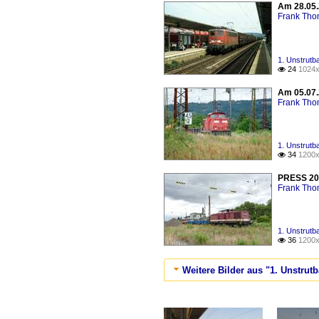
Am 28.05.
Frank Th
1. Unstrutb
24
1024x

Am 05.07.
Frank Th
1. Unstrutb
34
1200x

PRESS 204
Frank Th
1. Unstrutb
36
1200x

Weitere Bilder aus "1. Unstrut