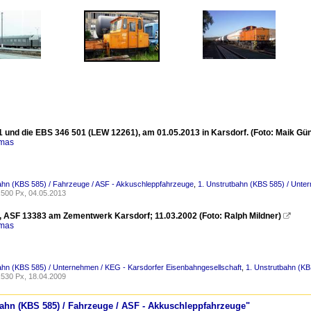
 und die EBS 346 501 (LEW 12261), am 01.05.2013 in Karsdorf. (Foto: Maik Gün
omas
ahn (KBS 585) / Fahrzeuge / ASF - Akkuschleppfahrzeuge
,
1. Unstrutbahn (KBS 585) / Unte
500 Px, 04.05.2013
 ASF 13383 am Zementwerk Karsdorf; 11.03.2002 (Foto: Ralph Mildner)

omas
ahn (KBS 585) / Unternehmen / KEG - Karsdorfer Eisenbahngesellschaft
,
1. Unstrutbahn (KB
530 Px, 18.04.2009
tbahn (KBS 585) / Fahrzeuge / ASF - Akkuschleppfahrzeuge"