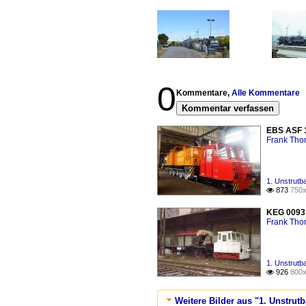
0
Kommentare,
Alle Kommentare
Kommentar verfassen
EBS ASF 1
Frank Th
1. Unstrutb
873
750x

KEG 0093,
Frank Th
1. Unstrutb
926
800x

Weitere Bilder aus "1. Unstru