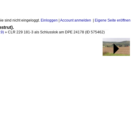
Sie sind nicht eingeloggt.
Einloggen
|
Account anmelden
|
Eigene Seite eröffnen
strut).
19)
»
CLR 229 181-3 als Schlusslok am DPE 24178
(ID 575462)