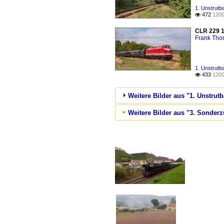
1. Unstrutb
472
1200

CLR 229 1
Frank Th
1. Unstrutb
433
1200

Weitere Bilder aus "1. Unstrutb
Weitere Bilder aus "3. Sonderz