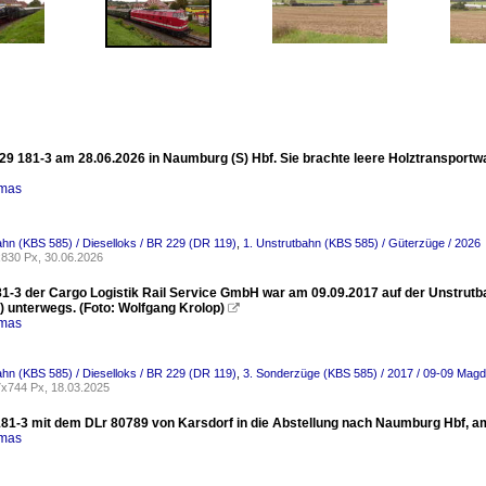
29 181-3 am 28.06.2026 in Naumburg (S) Hbf. Sie brachte leere Holztransportw
omas
ahn (KBS 585) / Dieselloks / BR 229 (DR 119)
,
1. Unstrutbahn (KBS 585) / Güterzüge / 2026
830 Px, 30.06.2026
81-3 der Cargo Logistik Rail Service GmbH war am 09.09.2017 auf der Unstru
) unterwegs. (Foto: Wolfgang Krolop)

omas
ahn (KBS 585) / Dieselloks / BR 229 (DR 119)
,
3. Sonderzüge (KBS 585) / 2017 / 09-09 Mag
x744 Px, 18.03.2025
81-3 mit dem DLr 80789 von Karsdorf in die Abstellung nach Naumburg Hbf, am
omas