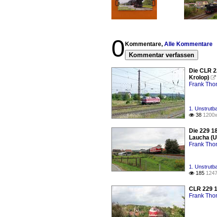
0
Kommentare,
Alle Kommentare
Kommentar verfassen
Die CLR 2
Krolop)

Frank Th
1. Unstrutb
38
1200x

Die 229 1
Laucha (U
Frank Th
1. Unstrutb
185
1247

CLR 229 1
Frank Th