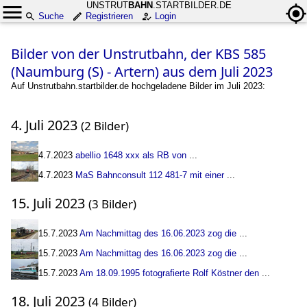
UNSTRUT
BAHN
.STARTBILDER.DE
Suche
Registrieren
Login
Bilder von der Unstrutbahn, der KBS 585
(Naumburg (S) - Artern) aus dem Juli 2023
Auf Unstrutbahn.startbilder.de hochgeladene Bilder im Juli 2023:
4. Juli 2023
(2 Bilder)
4.7.2023
abellio 1648 xxx als RB von
...
4.7.2023
MaS Bahnconsult 112 481-7 mit einer
...
15. Juli 2023
(3 Bilder)
15.7.2023
Am Nachmittag des 16.06.2023 zog die
...
15.7.2023
Am Nachmittag des 16.06.2023 zog die
...
15.7.2023
Am 18.09.1995 fotografierte Rolf Köstner den
...
18. Juli 2023
(4 Bilder)