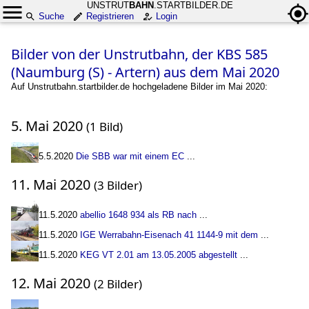
UNSTRUT
BAHN
.STARTBILDER.DE
Suche
Registrieren
Login
Bilder von der Unstrutbahn, der KBS 585
(Naumburg (S) - Artern) aus dem Mai 2020
Auf Unstrutbahn.startbilder.de hochgeladene Bilder im Mai 2020:
5. Mai 2020
(1 Bild)
5.5.2020
Die SBB war mit einem EC
...
11. Mai 2020
(3 Bilder)
11.5.2020
abellio 1648 934 als RB nach
...
11.5.2020
IGE Werrabahn-Eisenach 41 1144-9 mit dem
...
11.5.2020
KEG VT 2.01 am 13.05.2005 abgestellt
...
12. Mai 2020
(2 Bilder)