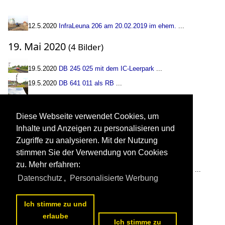
12.5.2020
InfraLeuna 206 am 20.02.2019 im ehem.
...
19. Mai 2020
(4 Bilder)
19.5.2020
DB 245 025 mit dem IC-Leerpark
...
19.5.2020
DB 641 011 als RB
...
19.5.2020
DB 363 165 auf Rangierfahrt von
...
19.5.2020
Am 29.04.2020 war die 218 460-4
...
Diese Webseite verwendet Cookies, um
Inhalte und Anzeigen zu personalisieren und
25. Mai 2020
(2 Bilder)
Zugriffe zu analysieren. Mit der Nutzung
stimmen Sie der Verwendung von Cookies
25.5.2020
DB 218 460-4 "Conny" von der
...
zu. Mehr erfahren:
25.5.2020
Die schon ziemlich mitgenommene KEG 0751
...
Datenschutz
,
Personalisierte Werbung
29. Mai 2020
(1 Bild)
Ich stimme zu und
29.5.2020
DR 120 137-5 rangiert am 22.03.1991
...
erlaube
Ich stimme zu