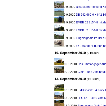
9.9.2010
Bf Ausfahrt Richtung K
9.9.2010
DB 642 669-6 + 642 16
9.9.2010
EMBB 52 8154-8 mit 
9.9.2010
EMBB 52 8154-8 mit 
9.9.2010
Flügelsignale im Bf La
9.9.2010
86 1760 der Erfurter In
10. September 2010
(2 Bilder)
10.9.2010
Das Empfangsgebäude 
10.9.2010
Gleis 1 und 2 im heut
13. September 2010
(16 Bilder)
13.9.2010
EMBB 52 8154-8 (ex 
13.9.2010
LEG 65 1049-9 vom 
13.9.2010
Ehemaliges Gleis 1 im