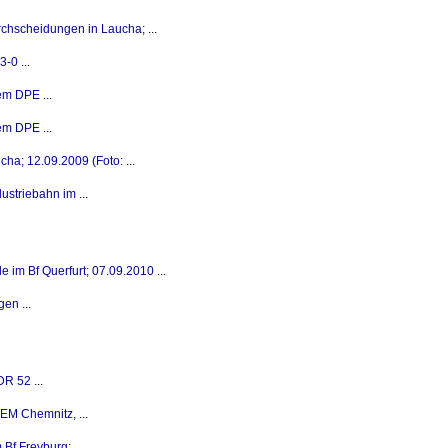
irchscheidungen in Laucha;
...
3-0
...
dem DPE
...
dem DPE
...
ucha; 12.09.2009 (Foto:
...
dustriebahn im
...
im Bf Querfurt; 07.09.2010
...
igen
...
DR 52
...
SEM Chemnitz,
...
 Bf Freyburg;
...