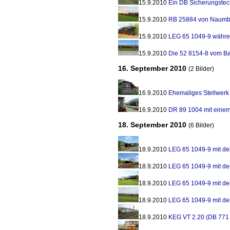
15.9.2010
Ein DB Sicherungstec
15.9.2010
RB 25884 von Naumbu
15.9.2010
LEG 65 1049-9 währen
15.9.2010
Die 52 8154-8 vom 
16. September 2010
(2 Bilder)
16.9.2010
Ehemaliges Stellwerk 
16.9.2010
DR 89 1004 mit eine
18. September 2010
(6 Bilder)
18.9.2010
LEG 65 1049-9 mit d
18.9.2010
LEG 65 1049-9 mit d
18.9.2010
LEG 65 1049-9 mit d
18.9.2010
LEG 65 1049-9 mit d
18.9.2010
KEG VT 2.20 (DB 771