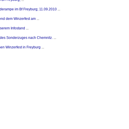
derampe im Bf Freyburg; 11.09.2010
...
end dem Winzerfest am
...
nserem Infostand
...
 des Sonderzuges nach Chemnitz.
...
en Winzerfest in Freyburg
...