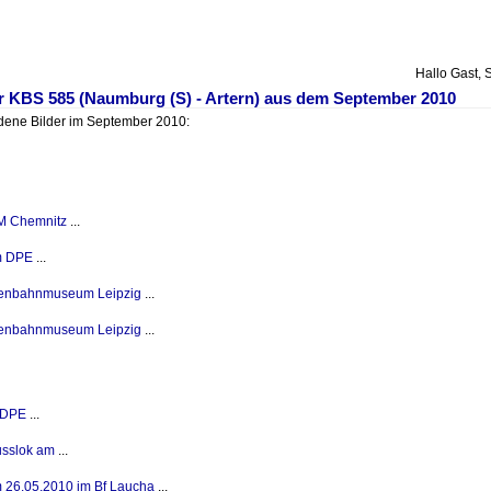
Hallo Gast, 
er KBS 585 (Naumburg (S) - Artern) aus dem September 2010
adene Bilder im September 2010:
M Chemnitz
...
m DPE
...
senbahnmuseum Leipzig
...
senbahnmuseum Leipzig
...
 DPE
...
usslok am
...
m 26.05.2010 im Bf Laucha
...