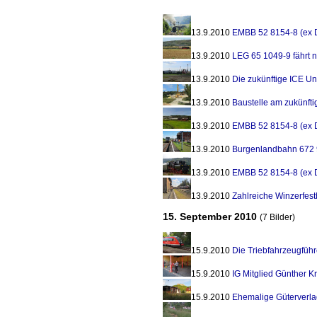
13.9.2010
EMBB 52 8154-8 (ex 
13.9.2010
LEG 65 1049-9 fährt 
13.9.2010
Die zukünftige ICE Uns
13.9.2010
Baustelle am zukünft
13.9.2010
EMBB 52 8154-8 (ex 
13.9.2010
Burgenlandbahn 672 
13.9.2010
EMBB 52 8154-8 (ex 
13.9.2010
Zahlreiche Winzerfes
15. September 2010
(7 Bilder)
15.9.2010
Die Triebfahrzeugfüh
15.9.2010
IG Mitglied Günther K
15.9.2010
Ehemalige Güterverla