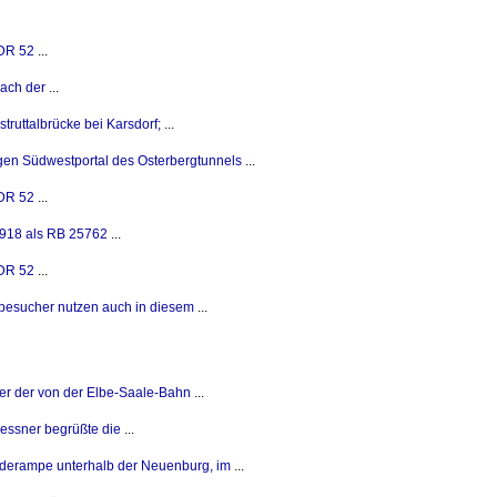
DR 52
...
nach der
...
truttalbrücke bei Karsdorf;
...
igen Südwestportal des Osterbergtunnels
...
DR 52
...
918 als RB 25762
...
DR 52
...
tbesucher nutzen auch in diesem
...
rer der von der Elbe-Saale-Bahn
...
ressner begrüßte die
...
derampe unterhalb der Neuenburg, im
...