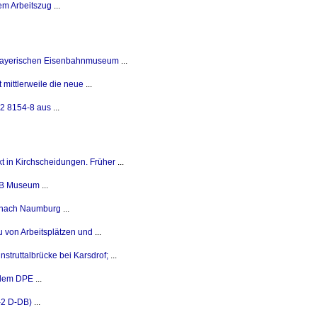
em Arbeitszug
...
Bayerischen Eisenbahnmuseum
...
mittlerweile die neue
...
2 8154-8 aus
...
t in Kirchscheidungen. Früher
...
DB Museum
...
 nach Naumburg
...
u von Arbeitsplätzen und
...
struttalbrücke bei Karsdrof;
...
 dem DPE
...
-2 D-DB)
...