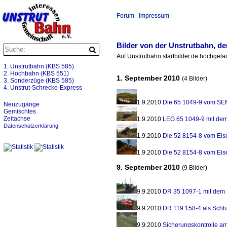
Forum
Impressum
Bilder von der Unstrutbahn, d
Auf Unstrutbahn.startbilder.de hochgel
1. Unstrutbahn (KBS 585)
2. Hochbahn (KBS 551)
1. September 2010
(4 Bilder)
3. Sonderzüge (KBS 585)
4. Unstrut-Schrecke-Express
1.9.2010
Die 65 1049-9 vom SE
Neuzugänge
Gemischtes
Zeitachse
1.9.2010
LEG 65 1049-9 mit de
Datenschutzerklärung
1.9.2010
Die 52 8154-8 vom Ei
1.9.2010
Die 52 8154-8 vom Ei
9. September 2010
(9 Bilder)
9.9.2010
DR 35 1097-1 mit dem
9.9.2010
DR 119 158-4 als Schl
9.9.2010
Sicherungskontrolle a