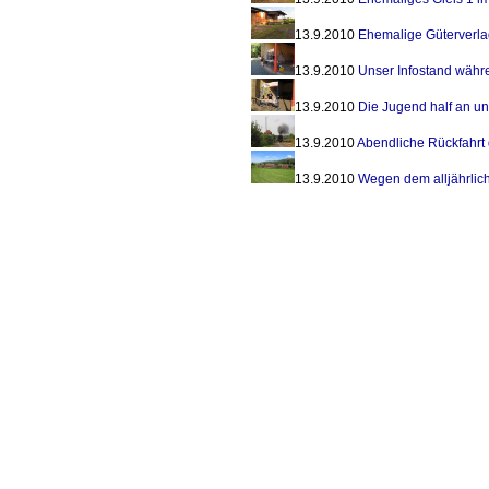
13.9.2010
Ehemalige Güterverla
13.9.2010
Unser Infostand währ
13.9.2010
Die Jugend half an u
13.9.2010
Abendliche Rückfahrt
13.9.2010
Wegen dem alljährlich