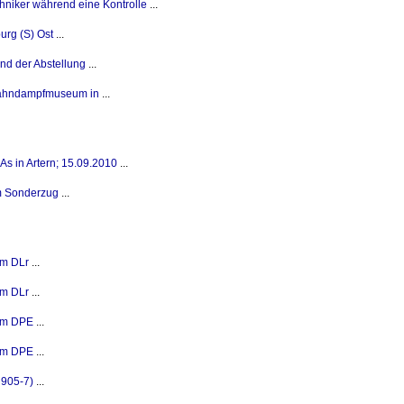
hniker während eine Kontrolle
...
rg (S) Ost
...
d der Abstellung
...
Bahndampfmuseum in
...
As in Artern; 15.09.2010
...
m Sonderzug
...
em DLr
...
em DLr
...
em DPE
...
em DPE
...
 905-7)
...