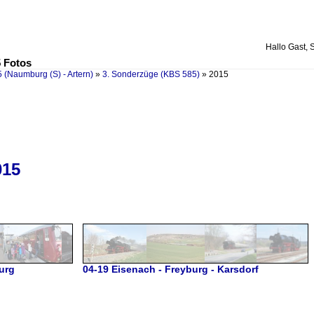
Hallo Gast, 
5 Fotos
 (Naumburg (S) - Artern)
»
3. Sonderzüge (KBS 585)
»
2015
015
urg
04-19 Eisenach - Freyburg - Karsdorf