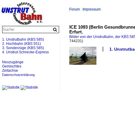
Forum
Impressum
ICE 1093 (Berlin Gesundbrunne
Erfurt.
Bilder von der Unstrutbahn, der KBS 585
1. Unstrutbahn (KBS 585)
744231)
2. Hochbahn (KBS 551)
3. Sonderzüge (KBS 585)
1. Unstrutba
4. Unstrut-Schrecke-Express
Neuzugänge
Gemischtes
Zeitachse
Datenschutzerklärung