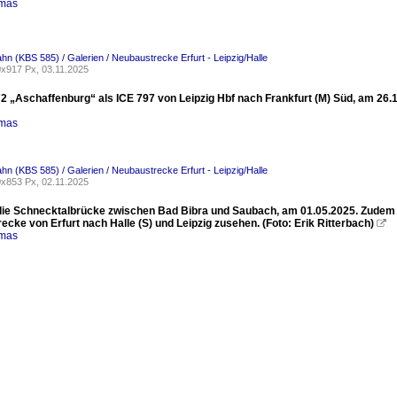
omas
ahn (KBS 585) / Galerien / Neubaustrecke Erfurt - Leipzig/Halle
x917 Px, 03.11.2025
2 „Aschaffenburg“ als ICE 797 von Leipzig Hbf nach Frankfurt (M) Süd, am 26.1
omas
ahn (KBS 585) / Galerien / Neubaustrecke Erfurt - Leipzig/Halle
x853 Px, 02.11.2025
 die Schnecktalbrücke zwischen Bad Bibra und Saubach, am 01.05.2025. Zudem 
cke von Erfurt nach Halle (S) und Leipzig zusehen. (Foto: Erik Ritterbach)

omas