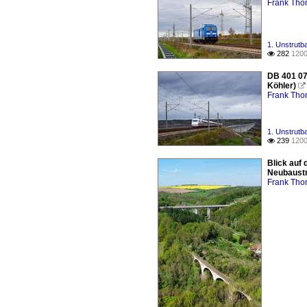
Frank Th
1. Unstrutb
282
1200

DB 401 07
Köhler)

Frank Th
1. Unstrutb
239
1200

Blick auf
Neubaustre
Frank Th