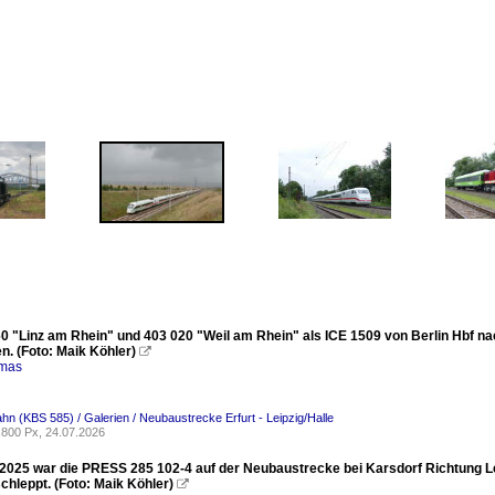
0 "Linz am Rhein" und 403 020 "Weil am Rhein" als ICE 1509 von Berlin Hbf na
. (Foto: Maik Köhler)

omas
ahn (KBS 585) / Galerien / Neubaustrecke Erfurt - Leipzig/Halle
800 Px, 24.07.2026
2025 war die PRESS 285 102-4 auf der Neubaustrecke bei Karsdorf Richtung Le
chleppt. (Foto: Maik Köhler)
