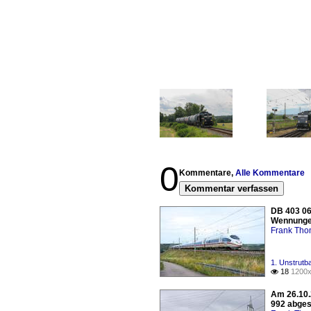
0
Kommentare,
Alle Kommentare
Kommentar verfassen
DB 403 06
Wennungen
Frank Th
1. Unstrutb
18
1200x

Am 26.10.
992 abges