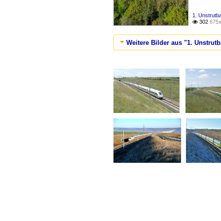
1. Unstrutb
302
675x

Weitere Bilder aus "1. Unstrutb